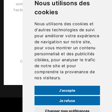
Nous utilisons des
votre terrasse mobil-home ? Essayez, c'est
00
facile, pratique et ludique et vous recevez un
cookies
xe
devis détaillé sous 48h.
Nous utilisons des cookies et
d'autres technologies de suivi
pour améliorer votre expérience
de navigation sur notre site,
pour vous montrer un contenu
personnalisé et des publicités
Karen
ciblées, pour analyser le trafic
Conseillère technique et commerciale
de notre site et pour
comprendre la provenance de
nos visiteurs.
J'accepte
Je refuse
Changer mes préférences