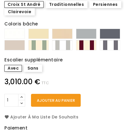
Croix St André
Traditionnelles
Persiennes
Clairevoie
Coloris bâche
Blanc
Vanille
Sable
Gris
Béto
602-
602-
602-
602-
502-
8100
8341
8861
1071
2167
Beige
Vert
Blanc
Bordeaux
Blan
sablé
pastel
/
/
/
502-
/
argent
crème
anth
2135C
crème
572-
572-
572-
Escalier supplémentaire
572-
50491C
51010C
504
50501C
Avec
Sans
3,010.00 €
TTC
AJOUTER AU PANIER
Ajouter À Ma Liste De Souhaits
Paiement