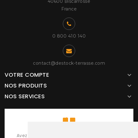
40600 Biscarrosse
France
0 800 410 140
contact@destock-terrasse.com
VOTRE COMPTE

NOS PRODUITS

NOS SERVICES

Avez-vous essayé l'éditeur 3D pour concevoir