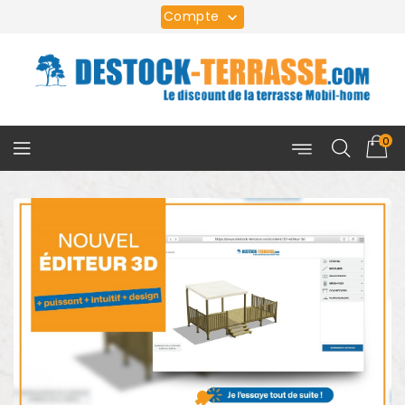
Compte

0