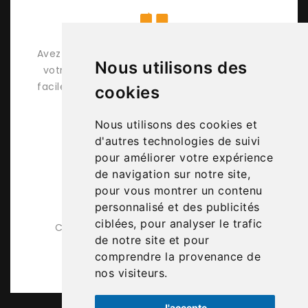
Avez-vous essayé l'éditeur 3D pour concevoir
Nous utilisons des
votre terrasse mobil-home ? Essayez, c'est
00
facile, pratique et ludique et vous recevez un
cookies
xe
devis détaillé sous 48h.
Nous utilisons des cookies et
d'autres technologies de suivi
pour améliorer votre expérience
de navigation sur notre site,
pour vous montrer un contenu
personnalisé et des publicités
Karen
ciblées, pour analyser le trafic
Conseillère technique et commerciale
de notre site et pour
comprendre la provenance de
nos visiteurs.
J'accepte